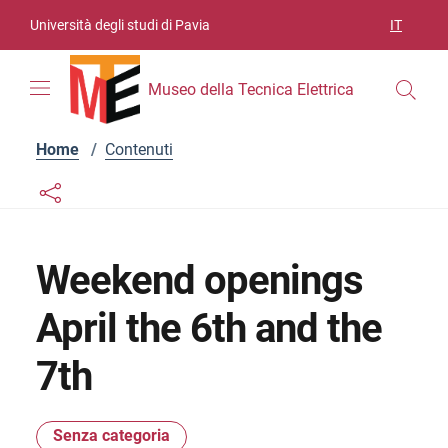
Vai ai contenuti
Vai al menu di navigazione
Vai al footer
Università degli studi di Pavia
IT
SELEZIO
Museo della Tecnica Elettrica
Home
/
Contenuti
Links condivisione social
Bottone condivisione social
Weekend openings
April the 6th and the
7th
Senza categoria