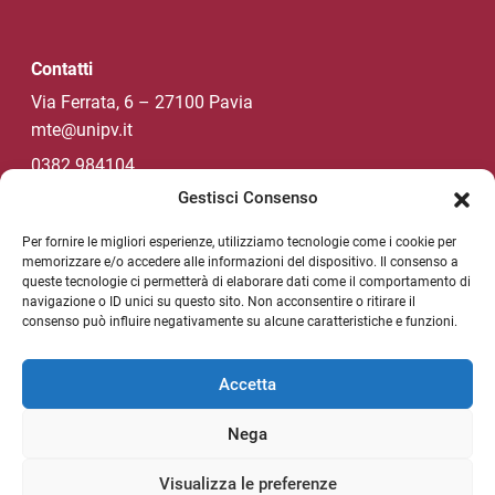
Contatti
Via Ferrata, 6 – 27100 Pavia
mte@unipv.it
0382 984104
Gestisci Consenso
Per fornire le migliori esperienze, utilizziamo tecnologie come i cookie per
Social di Ateneo
memorizzare e/o accedere alle informazioni del dispositivo. Il consenso a
queste tecnologie ci permetterà di elaborare dati come il comportamento di
navigazione o ID unici su questo sito. Non acconsentire o ritirare il
consenso può influire negativamente su alcune caratteristiche e funzioni.
NEWSLETTER DI ATENEO
Sezione Link Utili
Accetta
Privacy policy
Nega
Note legali
Unipv.news
Visualizza le preferenze