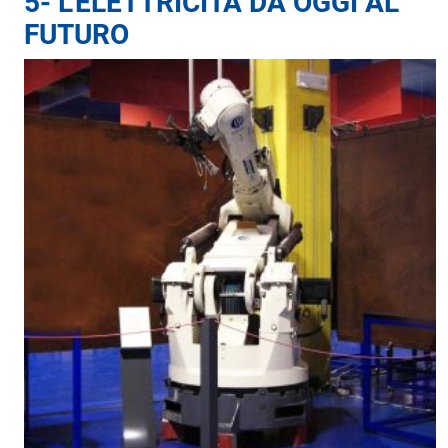
5-
L’ELETTRICIT
À DA OGGI AL
FUTURO