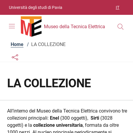
Vai ai contenuti
Vai al menu di navigazione
Vai al footer
Università degli studi di Pavia
IT
SELEZIO
Museo della Tecnica Elettrica
Home
/
LA COLLEZIONE
Links condivisione social
Bottone condivisione social
LA COLLEZIONE
All’interno del Museo della Tecnica Elettrica convivono tre
collezioni principali:
Enel
(300 oggetti),
Sirti
(3028
oggetti) e la
collezione universitaria
, formata da oltre
1000 pezzi. Al nucleo principale periodicamente si