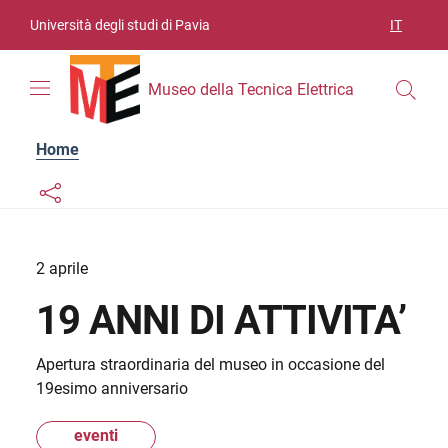
Vai ai contenuti
Vai al menu di navigazione
Vai al footer
Università degli studi di Pavia
IT
SELEZIO
Museo della Tecnica Elettrica
Home
Links condivisione social
Bottone condivisione social
2 aprile
19 ANNI DI ATTIVITA’
Apertura straordinaria del museo in occasione del
19esimo anniversario
eventi