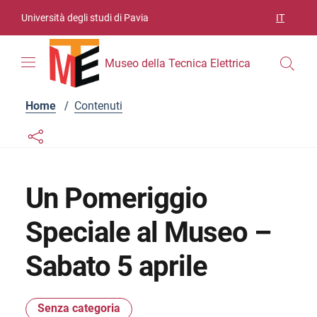
Vai ai contenuti
Vai al menu di navigazione
Vai al footer
Università degli studi di Pavia
IT
SELEZIO
Museo della Tecnica Elettrica
Home
/
Contenuti
Links condivisione social
Bottone condivisione social
Un Pomeriggio
Speciale al Museo –
Sabato 5 aprile
Senza categoria