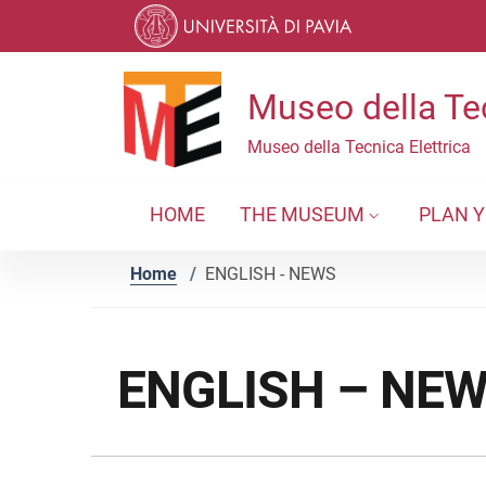
Skip to contents
Skip to main navigation
Skip to footer
Museo della Tec
Museo della Tecnica Elettrica
HOME
THE MUSEUM
PLAN Y
Home
/
ENGLISH - NEWS
ENGLISH – NE