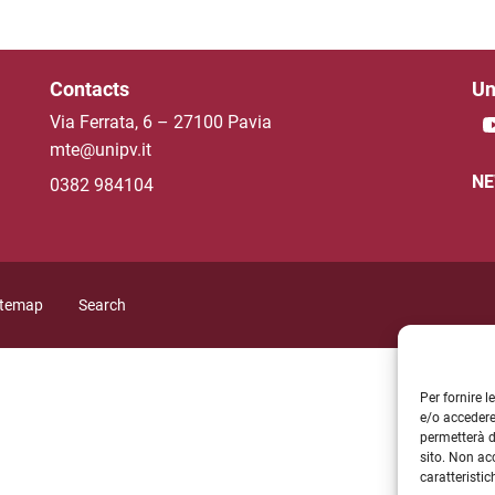
Contacts
Un
Via Ferrata, 6 – 27100 Pavia
mte@unipv.it
NE
0382 984104
itemap
Search
Per fornire 
e/o accedere
permetterà d
sito. Non ac
caratteristic