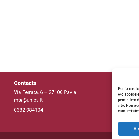
Contacts
Un
Per fornire 
Via Ferrata, 6 – 27100 Pavia
e/o accedere
mte@unipv.it
permetterà d
sito. Non ac
NE
0382 984104
caratteristic
Ac