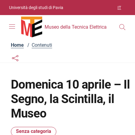
Vai ai contenuti
Vai al menu di navigazione
Vai al footer
Università degli studi di Pavia
IT
SELEZIO
Museo della Tecnica Elettrica
Home
/
Contenuti
Links condivisione social
Bottone condivisione social
Domenica 10 aprile – Il
Segno, la Scintilla, il
Museo
Senza categoria