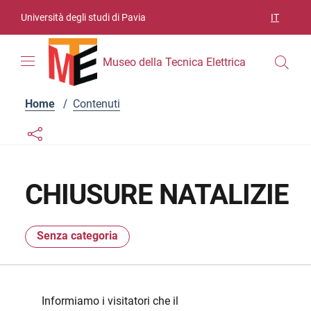
Vai ai contenuti
Vai al menu di navigazione
Vai al footer
Università degli studi di Pavia
IT
SELEZIO
Museo della Tecnica Elettrica
Home
/
Contenuti
Links condivisione social
Bottone condivisione social
CHIUSURE NATALIZIE
Senza categoria
Informiamo i visitatori che il