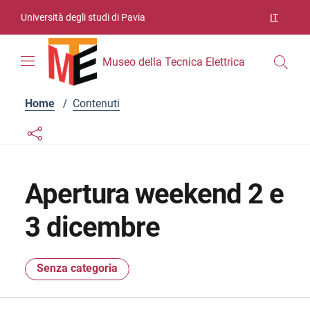
Vai ai contenuti
Vai al menu di navigazione
Vai al footer
Università degli studi di Pavia
IT
SELEZIO
Museo della Tecnica Elettrica
Home
/
Contenuti
Links condivisione social
Bottone condivisione social
Apertura weekend 2 e
3 dicembre
Senza categoria